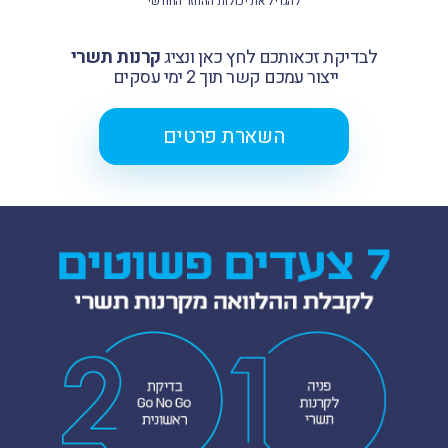
‬להגדיל‭ ‬את‭ ‬יכולות‭ ‬ההחזר‭ ‬החודשי
לבדיקת‭ ‬זכאותכם‭ ‬לחץ‭ ‬כאן‭ ‬ונציג‭ ‬
קרנות‭ ‬תשרי
ייצור‭ ‬עמכם‭ ‬קשר‭ ‬תוך‭ ‬2‭ ‬ימי‭ ‬עסקים‭ ‬
השארת פרטים