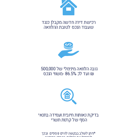
רכישת‭ ‬דירה‭ ‬חדשה‭ ‬מקבלן‭ ‬כנגד
שעבוד‭ ‬הנכס‭ ‬לטובת‭ ‬ההלוואה
גובה‭ ‬הלוואה‭ ‬מינימלי‭ ‬של ‭ ‬500,000‭
‬₪ ‬ועד‭ ‬לכ‭- ‬86.5%‭ ‬משווי‭ ‬הנכס
‬הסף‭ ‬של‭ ‬קרנות‭ ‬תשרי‭ ‬