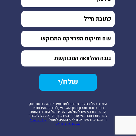
‬ההון‭ ‬ביטוח‭ ‬וחסכון‭.‬
‬הביטחונות‭ ‬כפופים‭ ‬להחלטה‭ ‬בלעדית‭ ‬של‭ ‬החברה‭ ‬בהתאם
‬חיוב‭ ‬בריבית‭ ‬פיגורים‭ ‬והליכי‭ ‬הוצאה‭ ‬לפועל‭.
קרנות תשרי
משכנתאות חרדים