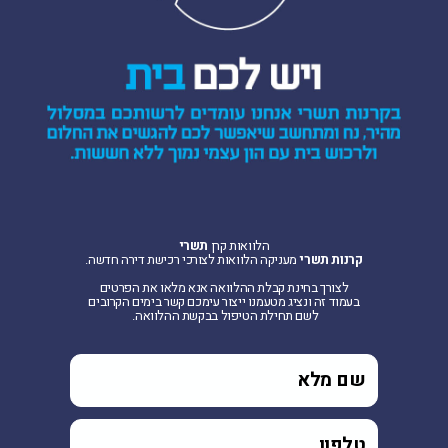
הלוואות קרן
תשרי
קרנות‭ ‬תשרי‭
‬מעניקה‭ ‬הלוואות‭ ‬לצורכי‭ ‬רכישת‭ ‬דירה‭ ‬חדשה.
‬לשם‭ ‬תחילת‭ ‬הטיפול‭ ‬בבקשת‭ ‬ההלוואה‭.
‭